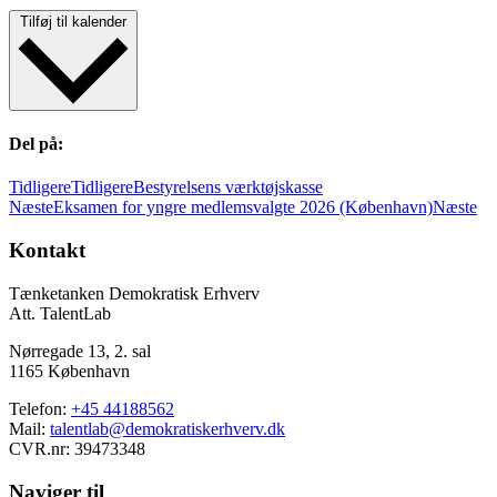
Tilføj til kalender
Del på:
Tidligere
Tidligere
Bestyrelsens værktøjskasse
Næste
Eksamen for yngre medlemsvalgte 2026 (København)
Næste
Kontakt
Tænketanken Demokratisk Erhverv
Att. TalentLab
Nørregade 13, 2. sal
1165 København
Telefon:
+45
44188562
Mail:
talentlab@demokratiskerhverv.dk
CVR.nr: 39473348
Naviger til